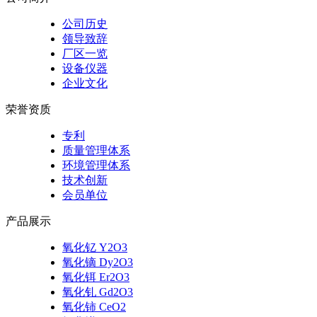
公司历史
领导致辞
厂区一览
设备仪器
企业文化
荣誉资质
专利
质量管理体系
环境管理体系
技术创新
会员单位
产品展示
氧化钇 Y2O3
氧化镝 Dy2O3
氧化铒 Er2O3
氧化钆 Gd2O3
氧化铈 CeO2