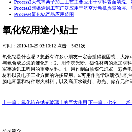
Process2
大气等离子加工工艺主要应用于‌材料表面清洗、
Process3
陶瓷涂层工艺广泛应用于航空发动机热障涂层、
Process4
氧化钇产品应用范围
氧化钇用途小贴士
时间：2019-10-29 03:10:12
点击：5431次
氧化钇是什么呢？想必有许多小朋友一定会觉得很困惑，大家
与氢合成乙烷的催化剂；2、用作荧光粉、磁性材料的添加材
军事通讯工程用的重要材料。4、用作制白热煤气灯罩、彩色电
材料以及电子工业方面的许多应用。6.可用作光学玻璃添加剂
膜电容器和特种耐火材料，以及高压水银灯、激光、储存元件
上一篇：氧化铈在抛光玻璃上的巨大作用
下一篇：七夕——粉
公司简介