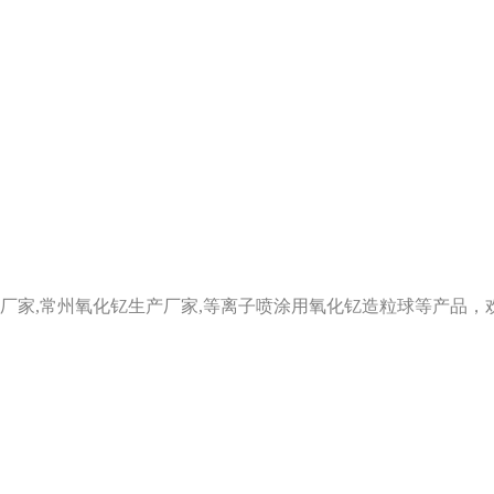
家,常州氧化钇生产厂家,等离子喷涂用氧化钇造粒球等产品，欢