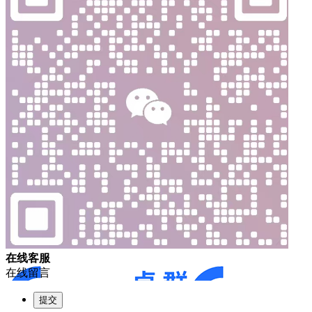
在
线
客
服
在线留言
提交