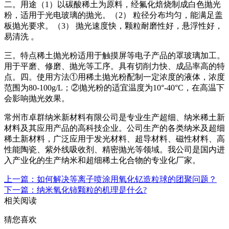
二。用途（1）以碳酸稀土为原料，经氟化焙烧制成白色抛光
粉，适用于光电玻璃的抛光。（2） 粒径分布均匀，能满足盖
板抛光要求。（3） 抛光速度快，颗粒耐磨性好，悬浮性好，
易清洗 。
三。特点稀土抛光粉适用于触摸屏等电子产品的罩玻璃加工。
用于平磨、修磨、抛光等工序。具有切削力快、成品率高的特
点。四。使用方法①用稀土抛光粉配制一定浓度的液体，浓度
范围为80-100g/L；②抛光粉的适宜温度为10°-40°C，在高温下
会影响抛光效果。
常州市卓群纳米新材料有限公司是专业生产超细、纳米稀土新
材料及其应用产品的高科技企业。公司生产的各类纳米及超细
稀土新材料，广泛应用于发光材料、超导材料、磁性材料、高
性能陶瓷、紫外线吸收剂、精密抛光等领域。我公司是国内进
入产业化的生产纳米和超细稀土化合物的专业化厂家。
上一篇：如何解决等离子喷涂用氧化钇造粒球的团聚问题？
下一篇：纳米氧化铈颗粒的机理是什么?
相关阅读
猜您喜欢