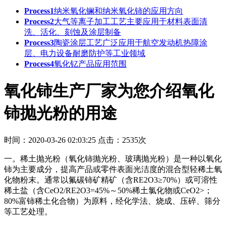
Process1
纳米氧化镧和纳米氧化铈的应用方向
Process2
大气等离子加工工艺主要应用于‌材料表面清
洗、活化、刻蚀及涂层制备‌
Process3
陶瓷涂层工艺广泛应用于航空发动机热障涂
层、电力设备耐磨防护等工业领域
Process4
氧化钇产品应用范围
氧化铈生产厂家为您介绍氧化
铈抛光粉的用途
时间：2020-03-26 02:03:25
点击：2535次
一。稀土抛光粉（氧化铈抛光粉、玻璃抛光粉）是一种以氧化
铈为主要成分，提高产品或零件表面光洁度的混合型轻稀土氧
化物粉末。通常以氟碳铈矿精矿（含RE2O3≥70%）或可溶性
稀土盐（含CeO2/RE2O3=45%～50%稀土氯化物或CeO2>；
80%富铈稀土化合物）为原料，经化学法、烧成、压碎、筛分
等工艺处理。