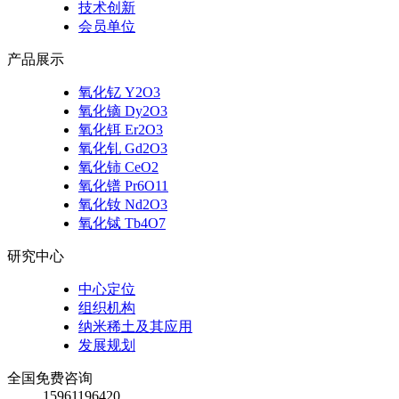
技术创新
会员单位
产品展示
氧化钇 Y2O3
氧化镝 Dy2O3
氧化铒 Er2O3
氧化钆 Gd2O3
氧化铈 CeO2
氧化镨 Pr6O11
氧化钕 Nd2O3
氧化铽 Tb4O7
研究中心
中心定位
组织机构
纳米稀土及其应用
发展规划
全国免费咨询
15961196420