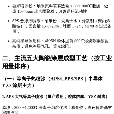
微米喷涂粉：纳米原料
喷雾造粒 + 800~900℃煅烧
，做
成 15~45μm 球形团聚粉，改善送粉流动性；
SPS 悬浮液喷涂：纳米粉 + 去离子水 + 分散剂（聚丙烯
酸铵），固含量 15%~25%，球磨 1~2h，pH=8~9 过滤备
用；
高纯半导体用料：4N/5N 粉体提前 800℃煅烧除碳酸盐
杂质，避免涂层气孔、荧光缺陷。
二、主流五大陶瓷涂层成型工艺（按工业
用量排序）
（一）等离子热喷涂（APS/LPPS/SPS｜半导体
Y₂O₃涂层主力）
1. APS 大气等离子喷涂（量产通用，腔体防腐、YSZ 耐磨）
原理：8000~12000℃等离子焰熔化稀土氧化物，高速撞击基材
层积成型