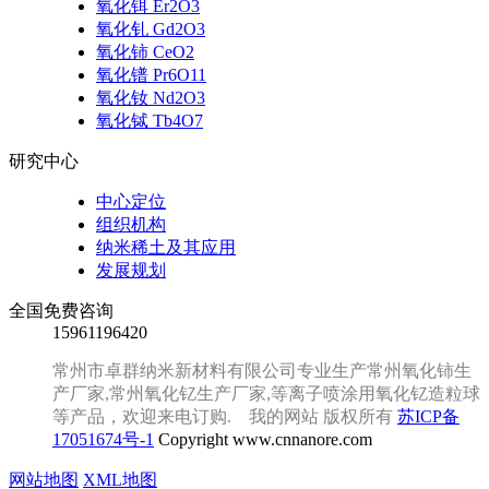
氧化铒 Er2O3
氧化钆 Gd2O3
氧化铈 CeO2
氧化镨 Pr6O11
氧化钕 Nd2O3
氧化铽 Tb4O7
研究中心
中心定位
组织机构
纳米稀土及其应用
发展规划
全国免费咨询
15961196420
常州市卓群纳米新材料有限公司专业生产常州氧化铈生
产厂家,常州氧化钇生产厂家,等离子喷涂用氧化钇造粒球
等产品，欢迎来电订购. 我的网站 版权所有
苏ICP备
17051674号-1
Copyright www.cnnanore.com
网站地图
XML地图