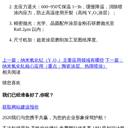
去应力退火
：600~950℃保温 1~3h，缓慢降温，消除喷
涂内应力，防止高温使用开裂（高纯 Y₂O₃涂层）；
精密抛光
：光学、晶圆配件涂层金刚石研磨抛光至
Ra0.2μm 以内；
尺寸机加
：超差涂层磨削加工至图纸厚度。
上一篇：纳米氧化钇（Y₂O₃）主要应用领域有哪些
下一篇：
纳米氧化钆核心应用（重点：陶瓷涂层、热障喷涂）
相关阅读
猜您喜欢
我们已经准备好了,你呢？
获取网站建设报价
2020我们与您携手共赢，为您的企业形象保驾护航！