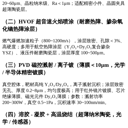
20~60μm、晶粒纳米级、Ra＜1μm；适配精密小件、晶圆夹具
超薄陶瓷层。
（二）HVOF 超音速火焰喷涂（耐磨热障、掺杂氧
化镝热障涂层）
燃气爆燃加速粒子（800~1200m/s），涂层致密、孔隙＜3%、
高硬度；多用于航空热障涂层（Y₂O₃+Dy₂O₃复合掺杂
YSZ）、液压件耐磨陶瓷层，涂层厚度 100~500μm。
（三）PVD 磁控溅射 / 离子镀（薄膜＜10μm，光学
/ 半导体精密镀膜）
真空腔体，靶材高纯 Y₂O₃/Dy₂O₃，离子溅射沉积；涂层致密
无孔、厚度 0.2~8μm，均匀度极高；用于红外镜片镀膜、芯片
绝缘薄膜、磁光元件 Dy₂O₃薄膜；参数：溅射功率
200~300W，真空 0.5~1Pa，沉积速率 30~100nm/min。
（四）溶胶 - 凝胶 + 高温烧结（超薄纳米陶瓷，光
学 / 传感器）