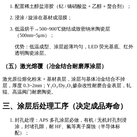
配置稀土醇盐溶胶（钇 / 镝硝酸盐 + 乙醇 + 螯合剂）；
浸涂 / 旋涂在基材成湿膜；
低温烘干→500~900℃烧结成致密纳米陶瓷层
（500nm~5μm）；
优势：低温成型、涂层超薄均匀，LED 荧光基底、红外
透明陶瓷涂层。
（五）激光熔覆（冶金结合耐磨厚涂层）
激光原位熔化粉末 + 基材表层，
涂层与基体冶金结合不掉
层
，厚度 0.3~2mm；Y₂O₃/Dy₂O₃掺杂改性耐磨合金表层，轧
辊、高温阀门耐磨陶瓷。
三、涂层后处理工序（决定成品寿命）
封孔处理
：APS 多孔涂层必做，有机 / 无机封孔剂浸
涂，封堵孔隙，耐 HF、氟等离子腐蚀（半导体标
配）；