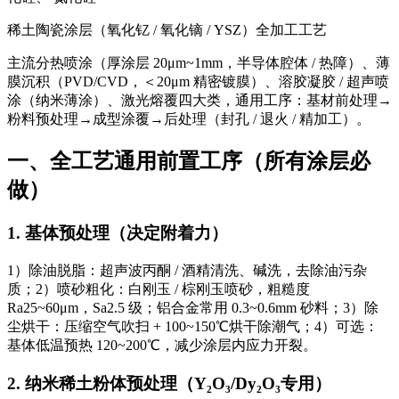
稀土陶瓷涂层（氧化钇 / 氧化镝 / YSZ）全加工工艺
主流分
热喷涂（厚涂层 20μm~1mm，半导体腔体 / 热障）、薄
膜沉积（PVD/CVD，＜20μm 精密镀膜）、溶胶凝胶 / 超声喷
涂（纳米薄涂）、激光熔覆
四大类，通用工序：
基材前处理→
粉料预处理→成型涂覆→后处理（封孔 / 退火 / 精加工）
。
一、全工艺通用前置工序（所有涂层必
做）
1. 基体预处理（决定附着力）
1）除油脱脂：超声波丙酮 / 酒精清洗、碱洗，去除油污杂
质；2）喷砂粗化：白刚玉 / 棕刚玉喷砂，
粗糙度
Ra25~60μm
，Sa2.5 级；铝合金常用 0.3~0.6mm 砂料；3）除
尘烘干：压缩空气吹扫 + 100~150℃烘干除潮气；4）可选：
基体低温预热 120~200℃，减少涂层内应力开裂。
2. 纳米稀土粉体预处理（Y₂O₃/Dy₂O₃专用）