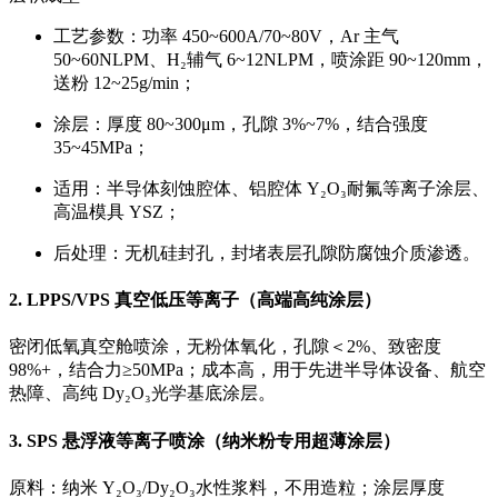
工艺参数：功率 450~600A/70~80V，Ar 主气
50~60NLPM、H₂辅气 6~12NLPM，喷涂距 90~120mm，
送粉 12~25g/min；
涂层：厚度 80~300μm，孔隙 3%~7%，结合强度
35~45MPa；
适用：半导体刻蚀腔体、铝腔体 Y₂O₃耐氟等离子涂层、
高温模具 YSZ；
后处理：无机硅封孔，封堵表层孔隙防腐蚀介质渗透。
2. LPPS/VPS 真空低压等离子（高端高纯涂层）
密闭低氧真空舱喷涂，无粉体氧化，
孔隙＜2%、致密度
98%+，结合力≥50MPa
；成本高，用于先进半导体设备、航空
热障、高纯 Dy₂O₃光学基底涂层。
3. SPS 悬浮液等离子喷涂（纳米粉专用超薄涂层）
原料：纳米 Y₂O₃/Dy₂O₃水性浆料，不用造粒；涂层厚度