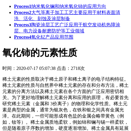
Process1
纳米氧化镧和纳米氧化铈的应用方向
Process2
大气等离子加工工艺主要应用于‌材料表面清
洗、活化、刻蚀及涂层制备‌
Process3
陶瓷涂层工艺广泛应用于航空发动机热障涂
层、电力设备耐磨防护等工业领域
Process4
氧化钇产品应用范围
氧化铈的元素性质
时间：2020-07-17 05:07:38
点击：2718次
稀土元素的性质取决于稀土原子和稀土离子的电子结构特征。
稀土元素的性质与自然界中稀土元素的存在和分布方法，稀土
元素的分离方法以及稀土元素在各个方面的广泛应用密切相
关。为了更好地理解稀土元素分离和应用的原理，有必要首先
研究稀土元素（金属和 3价离子）的物理和化学性质。稀土元
素是典型的金属，通常为银灰色，在铁和银之间具有金属光
泽。在此期间，一些可能形成有色盐的金属会略带黄色（例
如，钕等）。稀土金属质地柔软，例如铈和镧与锡一样柔软，
但是随着原子序数的增加，硬度逐渐增加。稀土金属具有延展