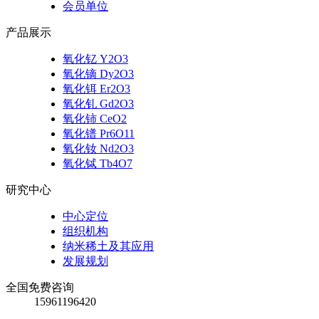
会员单位
产品展示
氧化钇 Y2O3
氧化镝 Dy2O3
氧化铒 Er2O3
氧化钆 Gd2O3
氧化铈 CeO2
氧化镨 Pr6O11
氧化钕 Nd2O3
氧化铽 Tb4O7
研究中心
中心定位
组织机构
纳米稀土及其应用
发展规划
全国免费咨询
15961196420