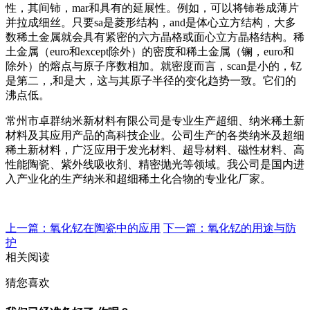
性，其间铈，mar和具有的延展性。例如，可以将铈卷成薄片
并拉成细丝。只要sa是菱形结构，and是体心立方结构，大多
数稀土金属就会具有紧密的六方晶格或面心立方晶格结构。稀
土金属（euro和except除外）的密度和稀土金属（镧，euro和
除外）的熔点与原子序数相加。就密度而言，scan是小的，钇
是第二，,和是大，这与其原子半径的变化趋势一致。它们的
沸点低。
常州市卓群纳米新材料有限公司是专业生产超细、纳米稀土新
材料及其应用产品的高科技企业。公司生产的各类纳米及超细
稀土新材料，广泛应用于发光材料、超导材料、磁性材料、高
性能陶瓷、紫外线吸收剂、精密抛光等领域。我公司是国内进
入产业化的生产纳米和超细稀土化合物的专业化厂家。
上一篇：氧化钇在陶瓷中的应用
下一篇：氧化钇的用途与防
护
相关阅读
猜您喜欢